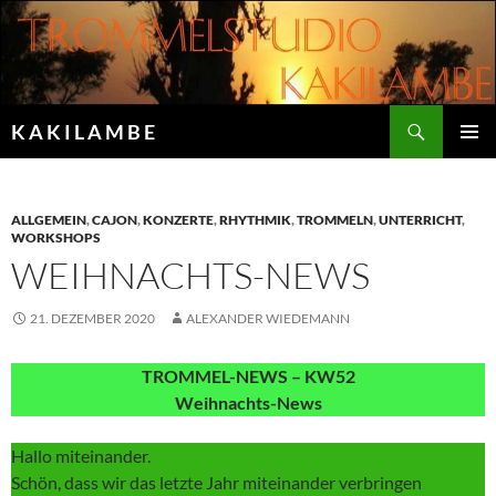
Zum
Inhalt
springen
Suchen
K A K I L A M B E
PRIMÄR
MENÜ
ALLGEMEIN
,
CAJON
,
KONZERTE
,
RHYTHMIK
,
TROMMELN
,
UNTERRICHT
,
WORKSHOPS
WEIHNACHTS-NEWS
21. DEZEMBER 2020
ALEXANDER WIEDEMANN
TROMMEL-NEWS – KW52
Weihnachts-News
Hallo miteinander.
Schön, dass wir das letzte Jahr miteinander verbringen