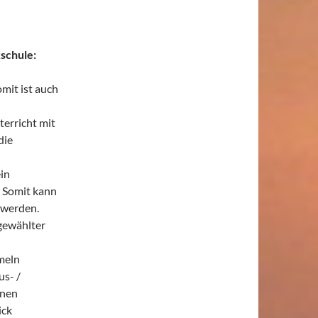
kschule:
omit ist auch
terricht mit
die
in
 Somit kann
 werden.
gewählter
meln
s- /
inen
ick