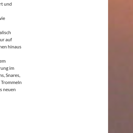
rt und
wie
lisch
ur auf
nen hinaus
nem
rung im
s, Snares,
s Trommeln
es neuen