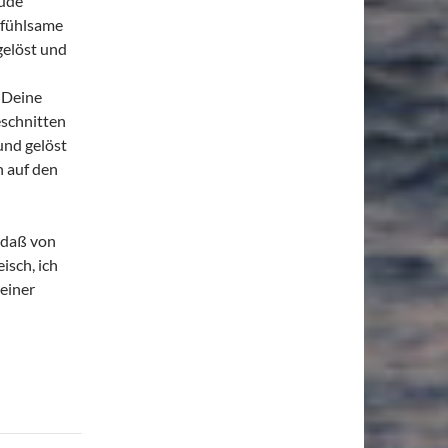
eude
nfühlsame
gelöst und
 Deine
eschnitten
und gelöst
 auf den
 daß von
sch, ich
einer