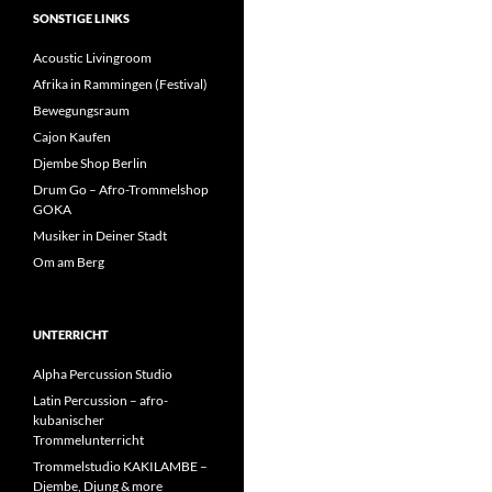
SONSTIGE LINKS
Acoustic Livingroom
Afrika in Rammingen (Festival)
Bewegungsraum
Cajon Kaufen
Djembe Shop Berlin
Drum Go – Afro-Trommelshop
GOKA
Musiker in Deiner Stadt
Om am Berg
UNTERRICHT
Alpha Percussion Studio
Latin Percussion – afro-
kubanischer
Trommelunterricht
Trommelstudio KAKILAMBE –
Djembe, Djung & more