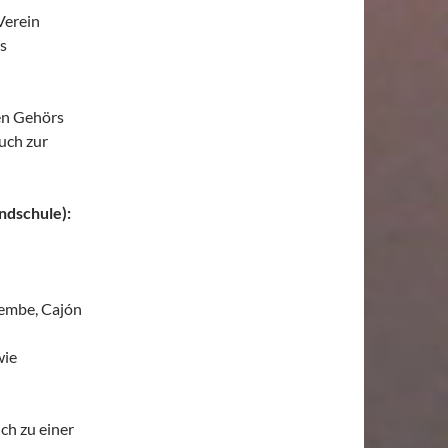
Verein
s
en Gehörs
uch zur
undschule):
jembe, Cajón
wie
ch zu einer