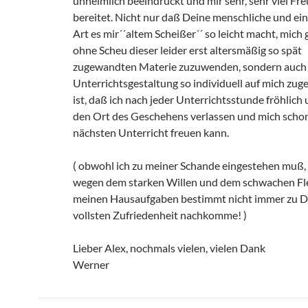
unheimlich beeindruckt und mir sehr, sehr viel Fr
bereitet. Nicht nur daß Deine menschliche und ei
Art es mir´´altem Scheißer´´ so leicht macht, mich 
ohne Scheu dieser leider erst altersmäßig so spät
zugewandten Materie zuzuwenden, sondern auch
Unterrichtsgestaltung so individuell auf mich zug
ist, daß ich nach jeder Unterrichtsstunde fröhlich 
den Ort des Geschehens verlassen und mich schon
nächsten Unterricht freuen kann.
( obwohl ich zu meiner Schande eingestehen muß,
wegen dem starken Willen und dem schwachen Flei
meinen Hausaufgaben bestimmt nicht immer zu D
vollsten Zufriedenheit nachkomme! )
Lieber Alex, nochmals vielen, vielen Dank
Werner