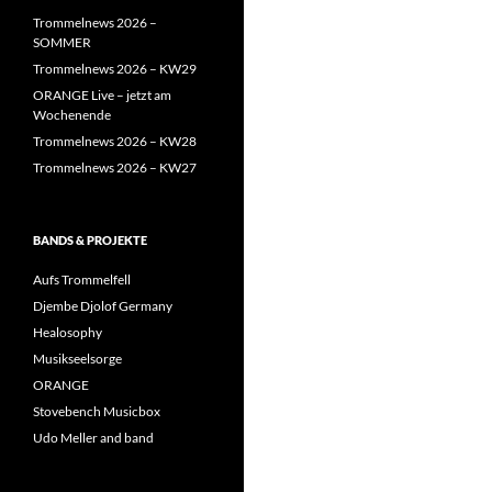
Trommelnews 2026 –
SOMMER
Trommelnews 2026 – KW29
ORANGE Live – jetzt am
Wochenende
Trommelnews 2026 – KW28
Trommelnews 2026 – KW27
BANDS & PROJEKTE
Aufs Trommelfell
Djembe Djolof Germany
Healosophy
Musikseelsorge
ORANGE
Stovebench Musicbox
Udo Meller and band