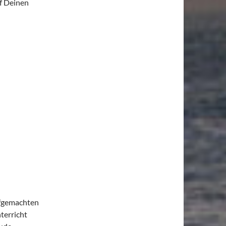
f Deinen
ufgemachten
terricht