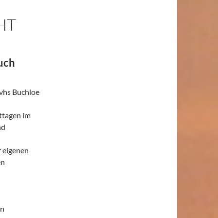
HT
uch
 vhs Buchloe
ttagen im
nd
r eigenen
en
en