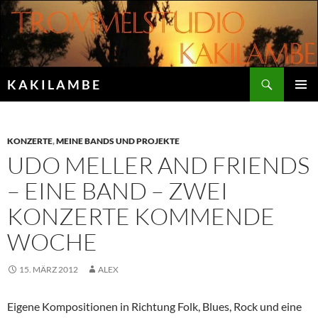
Zum
Inhalt
springen
Suchen
K A K I L A M B E
PRIMÄR
MENÜ
KONZERTE
,
MEINE BANDS UND PROJEKTE
UDO MELLER AND FRIENDS
– EINE BAND – ZWEI
KONZERTE KOMMENDE
WOCHE
15. MÄRZ 2012
ALEX
Eigene Kompositionen in Richtung Folk, Blues, Rock und eine