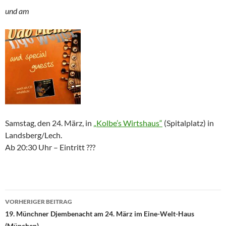
und am
Samstag, den 24. März, in
„Kolbe’s Wirtshaus“
(Spitalplatz) in
Landsberg/Lech.
Ab 20:30 Uhr – Eintritt ???
Beitragsnavigation
VORHERIGER BEITRAG
19. Münchner Djembenacht am 24. März im Eine-Welt-Haus
(München)