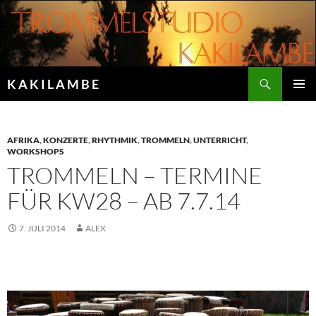
Zum
Inhalt
springen
Suchen
K A K I L A M B E
PRIMÄR
MENÜ
AFRIKA
,
KONZERTE
,
RHYTHMIK
,
TROMMELN
,
UNTERRICHT
,
WORKSHOPS
TROMMELN – TERMINE
FÜR KW28 – AB 7.7.14
7. JULI 2014
ALEX