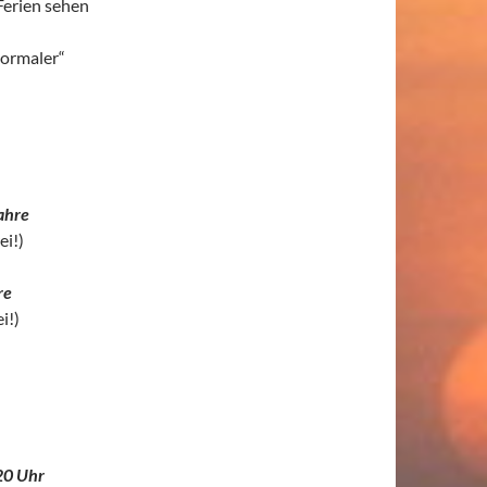
Ferien sehen
normaler“
ahre
ei!)
re
i!)
20 Uhr