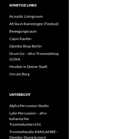
SONSTIGE LINKS
Acoustic Livingroom
Afrika in Rammingen (Festival)
Bewegungsraum
Cajon Kaufen
Djembe Shop Berlin
Drum Go – Afro-Trommelshop
GOKA
Musiker in Deiner Stadt
Om am Berg
UNTERRICHT
Alpha Percussion Studio
Latin Percussion – afro-
kubanischer
Trommelunterricht
Trommelstudio KAKILAMBE –
Djembe, Djung & more