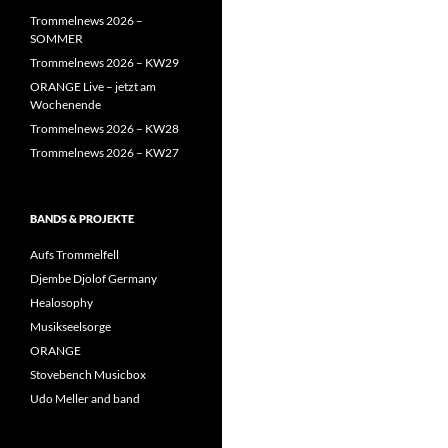
Trommelnews 2026 –
SOMMER
Trommelnews 2026 – KW29
ORANGE Live – jetzt am
Wochenende
Trommelnews 2026 – KW28
Trommelnews 2026 – KW27
BANDS & PROJEKTE
Aufs Trommelfell
Djembe Djolof Germany
Healosophy
Musikseelsorge
ORANGE
Stovebench Musicbox
Udo Meller and band