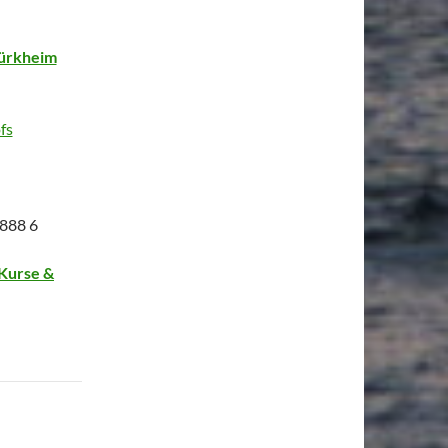
Türkheim
fs
 888 6
‘Kurse &