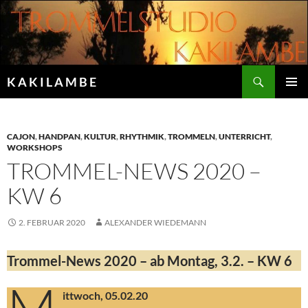
Zum
Inhalt
springen
Suchen
K A K I L A M B E
PRIMÄR
MENÜ
CAJON
,
HANDPAN
,
KULTUR
,
RHYTHMIK
,
TROMMELN
,
UNTERRICHT
,
WORKSHOPS
TROMMEL-NEWS 2020 –
KW 6
2. FEBRUAR 2020
ALEXANDER WIEDEMANN
Trommel-News 2020 – ab Montag, 3.2. – KW 6
ittwoch, 05.02.20