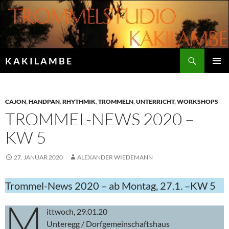
Zum
Inhalt
springen
Suchen
K A K I L A M B E
PRIMÄR
MENÜ
CAJON
,
HANDPAN
,
RHYTHMIK
,
TROMMELN
,
UNTERRICHT
,
WORKSHOPS
TROMMEL-NEWS 2020 –
KW 5
27. JANUAR 2020
ALEXANDER WIEDEMANN
Trommel-News 2020 – ab Montag, 27.1. –KW 5
M
ittwoch, 29.01.20
Unteregg / Dorfgemeinschaftshaus