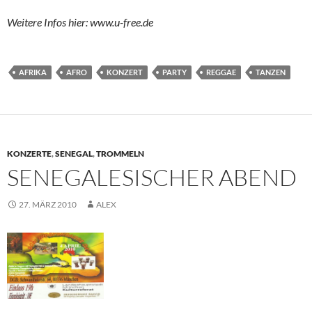
Weitere Infos hier: www.u-free.de
AFRIKA
AFRO
KONZERT
PARTY
REGGAE
TANZEN
KONZERTE
,
SENEGAL
,
TROMMELN
SENEGALESISCHER ABEND
27. MÄRZ 2010
ALEX