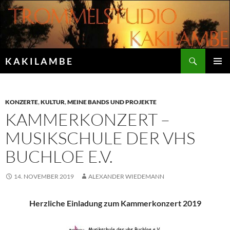
Zum
Inhalt
springen
Suchen
K A K I L A M B E
PRIMÄR
MENÜ
KONZERTE
,
KULTUR
,
MEINE BANDS UND PROJEKTE
KAMMERKONZERT –
MUSIKSCHULE DER VHS
BUCHLOE E.V.
14. NOVEMBER 2019
ALEXANDER WIEDEMANN
Herzliche Einladung zum Kammerkonzert 2019