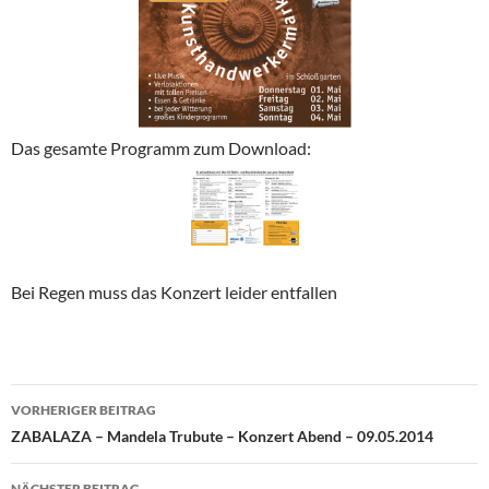
Das gesamte Programm zum Download:
Bei Regen muss das Konzert leider entfallen
Beitragsnavigation
VORHERIGER BEITRAG
ZABALAZA – Mandela Trubute – Konzert Abend – 09.05.2014
NÄCHSTER BEITRAG