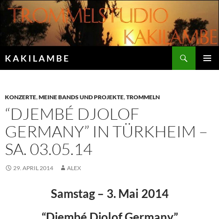
Zum
Inhalt
springen
Suchen
K A K I L A M B E
PRIMÄR
MENÜ
KONZERTE
,
MEINE BANDS UND PROJEKTE
,
TROMMELN
“DJEMBÉ DJOLOF
GERMANY” IN TÜRKHEIM –
SA. 03.05.14
29. APRIL 2014
ALEX
Samstag – 3. Mai 2014
“Djembé Djolof Germany”