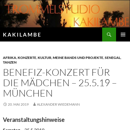
Zum
Inhalt
springen
Suchen
K A K I L A M B E
PRIMÄR
MENÜ
AFRIKA
,
KONZERTE
,
KULTUR
,
MEINE BANDS UND PROJEKTE
,
SENEGAL
,
TANZEN
BENEFIZ-KONZERT FÜR
DIE MÄDCHEN – 25.5.19 –
MÜNCHEN
20. MAI 2019
ALEXANDER WIEDEMANN
Veranstaltungshinweise
Samstag
– 25.5.2019