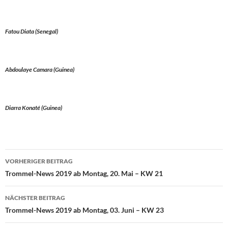
Fatou Diata (Senegal)
Abdoulaye Camara (Guinea)
Diarra Konaté (Guinea)
Beitragsnavigation
VORHERIGER BEITRAG
Trommel-News 2019 ab Montag, 20. Mai – KW 21
NÄCHSTER BEITRAG
Trommel-News 2019 ab Montag, 03. Juni – KW 23