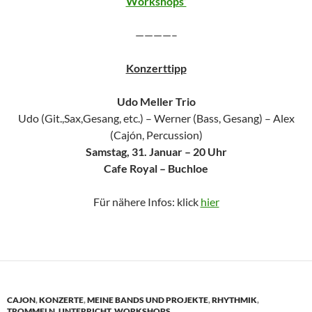
Workshops’
————–
Konzerttipp
Udo Meller Trio
Udo (Git.,Sax,Gesang, etc.) – Werner (Bass, Gesang) – Alex
(Cajón, Percussion)
Samstag, 31. Januar – 20 Uhr
Cafe Royal – Buchloe
Für nähere Infos: klick
hier
CAJON
,
KONZERTE
,
MEINE BANDS UND PROJEKTE
,
RHYTHMIK
,
TROMMELN
,
UNTERRICHT
,
WORKSHOPS