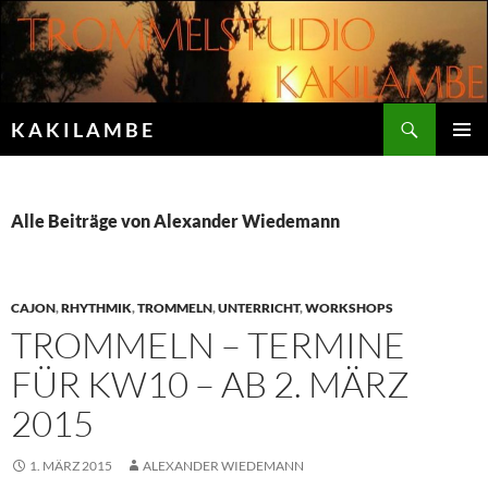
Zum
Inhalt
springen
Suchen
K A K I L A M B E
PRIMÄR
MENÜ
Alle Beiträge von Alexander Wiedemann
CAJON
,
RHYTHMIK
,
TROMMELN
,
UNTERRICHT
,
WORKSHOPS
TROMMELN – TERMINE
FÜR KW10 – AB 2. MÄRZ
2015
1. MÄRZ 2015
ALEXANDER WIEDEMANN