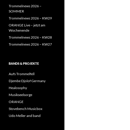
Trommelnews 2026 –
SOMMER
Trommelnews 2026 – KW29
ORANGE Live – jetzt am
Wochenende
Trommelnews 2026 – KW28
Trommelnews 2026 – KW27
BANDS & PROJEKTE
Aufs Trommelfell
Djembe Djolof Germany
Healosophy
Musikseelsorge
ORANGE
Stovebench Musicbox
Udo Meller and band