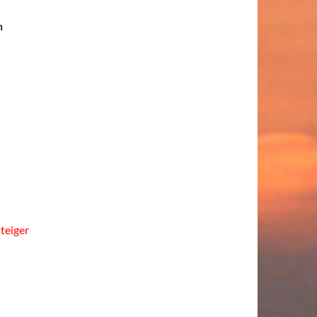
n
teiger