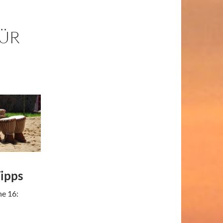
FÜR
5
Tipps
e 16: