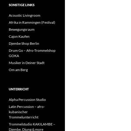
SONSTIGE LINKS
Acoustic Livingroom
Afrika in Rammingen (Festival)
Bewegungsraum
Cajon Kaufen
Djembe Shop Berlin
Drum Go – Afro-Trommelshop
GOKA
Musiker in Deiner Stadt
Om am Berg
UNTERRICHT
Alpha Percussion Studio
Latin Percussion – afro-
kubanischer
Trommelunterricht
Trommelstudio KAKILAMBE –
Djembe, Djung & more