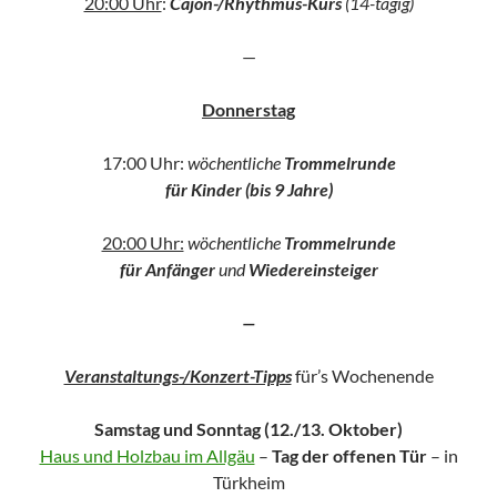
20:00 Uhr
:
Cajon-/Rhythmus-Kurs
(14-tägig)
—
Donnerstag
17:00 Uhr:
wöchentliche
Trommelrunde
für Kinder (bis 9 Jahre)
20:00 Uhr:
wöchentliche
Trommelrunde
für Anfänger
und
Wiedereinsteiger
—
Veranstaltungs-/Konzert-Tipps
für’s Wochenende
Samstag und Sonntag (12./13. Oktober)
Haus und Holzbau im Allgäu
–
Tag der offenen Tür
– in
Türkheim