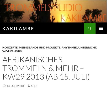
Zum
Inhalt
springen
Suchen
K A K I L A M B E
PRIMÄR
MENÜ
KONZERTE
,
MEINE BANDS UND PROJEKTE
,
RHYTHMIK
,
UNTERRICHT
,
WORKSHOPS
AFRIKANISCHES
TROMMELN & MEHR –
KW29 2013 (AB 15. JULI)
14. JULI 2013
ALEX