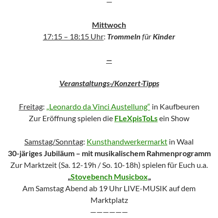
—
Mittwoch
17:15 – 18:15 Uhr
:
Trommeln
für
Kinder
—
Veranstaltungs-/Konzert-Tipps
Freitag
:
„Leonardo da Vinci Austellung“
in Kaufbeuren
Zur Eröffnung spielen die
FLeXpisToLs
ein Show
Samstag/Sonntag
:
Kunsthandwerkermarkt
in Waal
30-järiges Jubiläum – mit musikalischem Rahmenprogramm
Zur Marktzeit (Sa. 12-19h / So. 10-18h) spielen für Euch u.a.
„
Stovebench Musicbox
„
Am Samstag Abend ab 19 Uhr LIVE-MUSIK auf dem
Marktplatz
——————