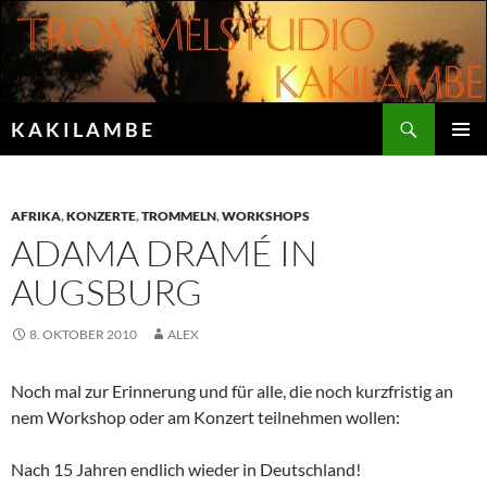
Zum
Inhalt
springen
Suchen
K A K I L A M B E
PRIMÄR
MENÜ
AFRIKA
,
KONZERTE
,
TROMMELN
,
WORKSHOPS
ADAMA DRAMÉ IN
AUGSBURG
8. OKTOBER 2010
ALEX
Noch mal zur Erinnerung und für alle, die noch kurzfristig an
nem Workshop oder am Konzert teilnehmen wollen:
Nach 15 Jahren endlich wieder in Deutschland!