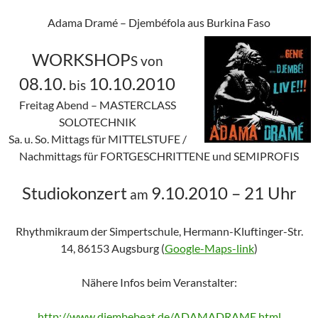
Adama Dramé – Djembéfola aus Burkina Faso
WORKSHOP
S von
08.10.
10.10.2010
bis
Freitag Abend – MASTERCLASS
SOLOTECHNIK
Sa. u. So. Mittags für MITTELSTUFE /
Nachmittags für FORTGESCHRITTENE und SEMIPROFIS
Studiokonzert
9.10.2010 – 21 Uhr
am
Rhythmikraum der Simpertschule, Hermann-Kluftinger-Str.
14, 86153 Augsburg (
Google-Maps-link
)
Nähere Infos beim Veranstalter:
http://www.djembebeat.de/ADAMADRAME.html