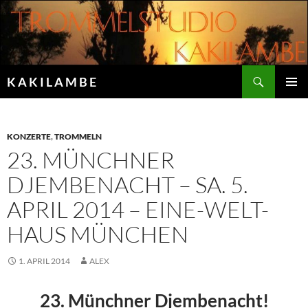
Zum
Inhalt
springen
Suchen
K A K I L A M B E
PRIMÄR
MENÜ
KONZERTE
,
TROMMELN
23. MÜNCHNER
DJEMBENACHT – SA. 5.
APRIL 2014 – EINE-WELT-
HAUS MÜNCHEN
1. APRIL 2014
ALEX
23. Münchner Djembenacht!