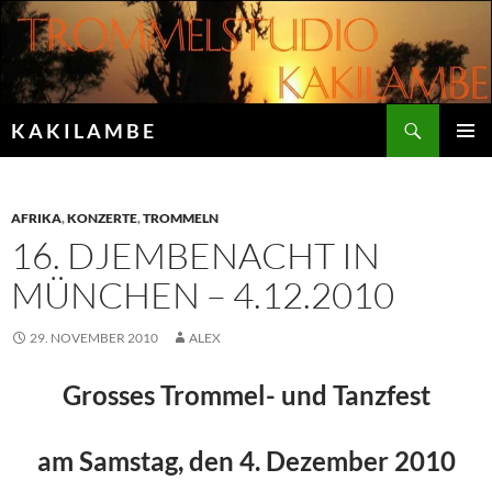
Zum
Inhalt
springen
Suchen
K A K I L A M B E
PRIMÄR
MENÜ
AFRIKA
,
KONZERTE
,
TROMMELN
16. DJEMBENACHT IN
MÜNCHEN – 4.12.2010
29. NOVEMBER 2010
ALEX
Grosses Trommel- und Tanzfest
am Samstag, den 4. Dezember 2010