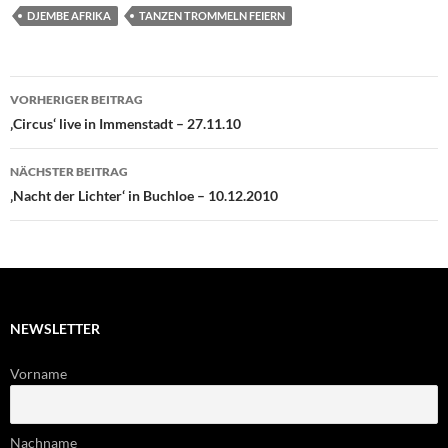
DJEMBE AFRIKA
TANZEN TROMMELN FEIERN
Beitragsnavigation
VORHERIGER BEITRAG
‚Circus‘ live in Immenstadt – 27.11.10
NÄCHSTER BEITRAG
‚Nacht der Lichter‘ in Buchloe – 10.12.2010
NEWSLETTER
Vorname
Nachname