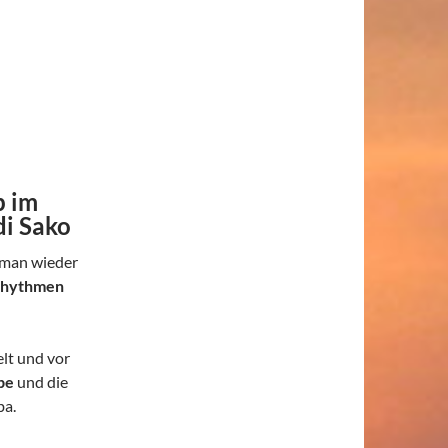
p im
i Sako
man wieder
rhythmen
lt und vor
be
und die
a.