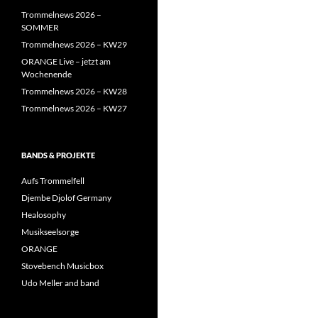
Trommelnews 2026 –
SOMMER
Trommelnews 2026 – KW29
ORANGE Live – jetzt am
Wochenende
Trommelnews 2026 – KW28
Trommelnews 2026 – KW27
BANDS & PROJEKTE
Aufs Trommelfell
Djembe Djolof Germany
Healosophy
Musikseelsorge
ORANGE
Stovebench Musicbox
Udo Meller and band