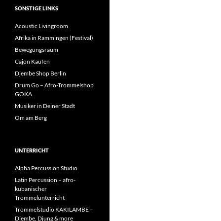
SONSTIGE LINKS
Acoustic Livingroom
Afrika in Rammingen (Festival)
Bewegungsraum
Cajon Kaufen
Djembe Shop Berlin
Drum Go – Afro-Trommelshop
GOKA
Musiker in Deiner Stadt
Om am Berg
UNTERRICHT
Alpha Percussion Studio
Latin Percussion – afro-
kubanischer
Trommelunterricht
Trommelstudio KAKILAMBE –
Djembe, Djung & more