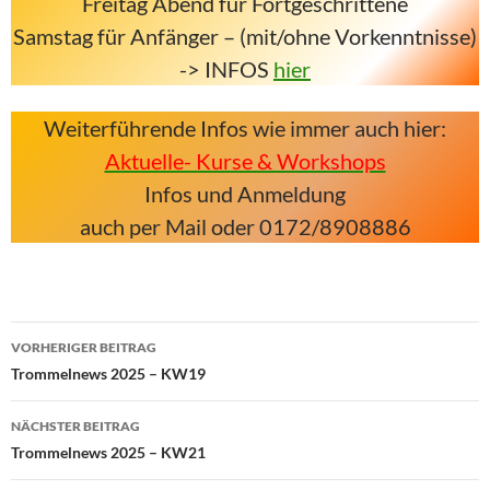
Freitag Abend für Fortgeschrittene
Samstag für Anfänger – (mit/ohne Vorkenntnisse)
-> INFOS
hier
Weiterführende Infos wie immer auch hier:
Aktuelle- Kurse & Workshops
Infos und Anmeldung
auch per Mail oder 0172/8908886
Beitragsnavigation
VORHERIGER BEITRAG
Trommelnews 2025 – KW19
NÄCHSTER BEITRAG
Trommelnews 2025 – KW21