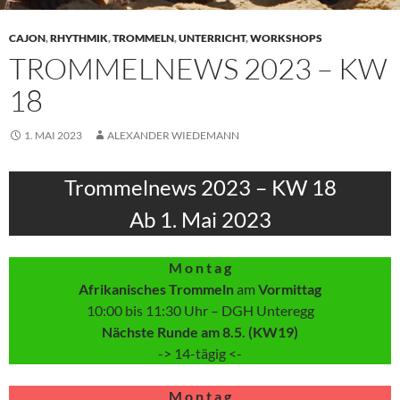
CAJON
,
RHYTHMIK
,
TROMMELN
,
UNTERRICHT
,
WORKSHOPS
TROMMELNEWS 2023 – KW
18
1. MAI 2023
ALEXANDER WIEDEMANN
Trommelnews 2023 – KW 18
Ab 1. Mai 2023
M o n t a g
Afrikanisches Trommeln
am
Vormittag
10:00 bis 11:30 Uhr – DGH Unteregg
Nächste Runde am 8.5. (KW19)
-> 14-tägig <-
M o n t a g