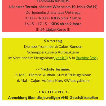
Trommeln für KIDS
Nächster Termin
, nächste Woche
am 10. Mai (KW19)
Dorfgemeinschaftshaus Unteregg
15:00 – 16:00 –
KIDS 5 bis 7 Jahre
16:15 – 17:15 –
KIDS ab ab 9 Jahre
!!! 14-tägige Kurse !!!
S a m s t a g
Djembé-Trommeln & Cajón-Runden
Schnupperkurse & Aufbaukurse
im Vereinsheim Neugablonz
(vhs KF)
& in
Buchloe (vhs)
-> Nächste Termine:
6. Mai – Djembé-Aufbau-Kurs KF/Neugablonz
6. Mai – Cajón-Aufbau-Kurs KF/Neugablonz
-> A C H T U N G <-
Anmeldung über die jeweiligen VHS-Geschäftsstellen