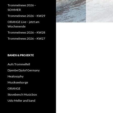
Trommelnews 2026 –
SOMMER
Trommelnews 2026 – KW29
ORANGE Live – jetzt am
Wochenende
Trommelnews 2026 – KW28
Trommelnews 2026 – KW27
BANDS & PROJEKTE
Aufs Trommelfell
Djembe Djolof Germany
Healosophy
Musikseelsorge
ORANGE
Stovebench Musicbox
Udo Meller and band