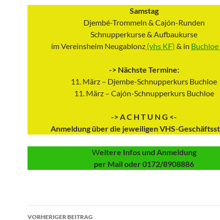
Samstag
Djembé-Trommeln & Cajón-Runden
Schnupperkurse & Aufbaukurse
im Vereinsheim Neugablonz
(vhs KF)
& in
Buchloe 
-> Nächste Termine:
11. März – Djembe-Schnupperkurs Buchloe
11. März – Cajón-Schnupperkurs Buchloe
-> A C H T U N G <-
Anmeldung über die jeweiligen VHS-Geschäftsst
W
eitere Infos und Anmeldung
per Mail oder 0172/8908886
Beitragsnavigation
VORHERIGER BEITRAG