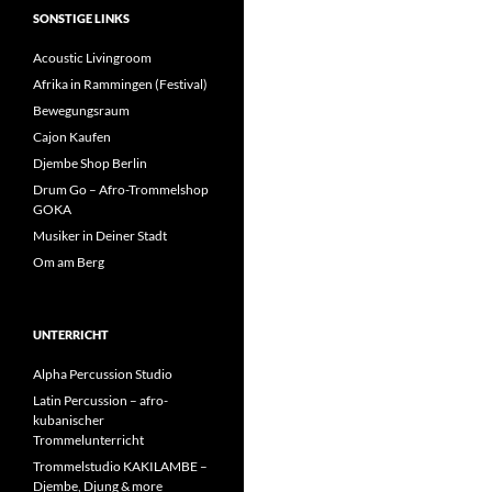
SONSTIGE LINKS
Acoustic Livingroom
Afrika in Rammingen (Festival)
Bewegungsraum
Cajon Kaufen
Djembe Shop Berlin
Drum Go – Afro-Trommelshop
GOKA
Musiker in Deiner Stadt
Om am Berg
UNTERRICHT
Alpha Percussion Studio
Latin Percussion – afro-
kubanischer
Trommelunterricht
Trommelstudio KAKILAMBE –
Djembe, Djung & more