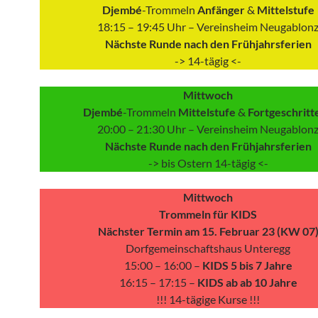
Djembé
-Trommeln
Anfänger
&
Mittelstufe
18:15 – 19:45 Uhr – Vereinsheim Neugablon
Nächste Runde nach den Frühjahrsferien
-> 14-tägig <-
Mittwoch
Djembé
-Trommeln
Mittelstufe
&
Fortgeschritt
20:00 – 21:30 Uhr – Vereinsheim Neugablon
Nächste Runde nach den Frühjahrsferien
-> bis Ostern 14-tägig <-
Mittwoch
Trommeln für KIDS
Nächster Termin am 15. Februar 23 (KW 07
Dorfgemeinschaftshaus Unteregg
15:00 – 16:00 –
KIDS 5 bis 7 Jahre
16:15 – 17:15 –
KIDS ab ab 10 Jahre
!!! 14-tägige Kurse !!!