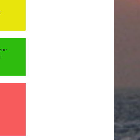
z
ene
z
)