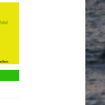
(vhs)
ellen