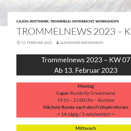
CAJON
,
RHYTHMIK
,
TROMMELN
,
UNTERRICHT
,
WORKSHOPS
TROMMELNEWS 2023 – K
12. FEBRUAR 2023
ALEXANDER WIEDEMANN
Trommelnews 2023 – KW 07
Ab 13. Februar 2023
Montag
Cajon
-Runde für Erwachsene
19:15 – 21:00 Uhr – Buchloe
Nächste Runde nach den Frühjahrsferien
-> 14-tägig / 3-wöchentlich <-
Mittwoch