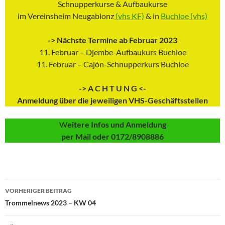
Schnupperkurse & Aufbaukurse
im Vereinsheim Neugablonz
(vhs KF)
& in
Buchloe (vhs)
-> Nächste Termine ab Februar 2023
11. Februar – Djembe-Aufbaukurs Buchloe
11. Februar – Cajón-Schnupperkurs Buchloe
-> A C H T U N G <-
Anmeldung über die jeweiligen VHS-Geschäftsstellen
W
eitere Infos und Anmeldung
per Mail oder 0172/8908886
Beitragsnavigation
VORHERIGER BEITRAG
Trommelnews 2023 – KW 04