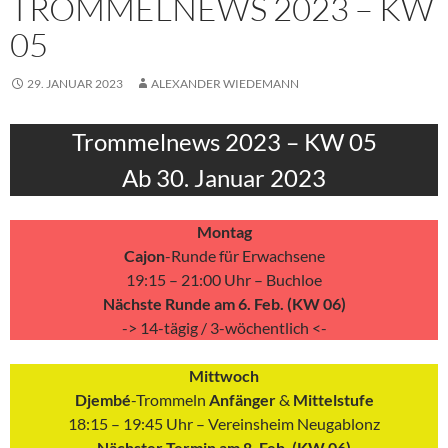
TROMMELNEWS 2023 – KW
05
29. JANUAR 2023
ALEXANDER WIEDEMANN
Trommelnews 2023 – KW 05
Ab 30. Januar 2023
Montag
Cajon
-Runde für Erwachsene
19:15 – 21:00 Uhr – Buchloe
Nächste Runde am 6. Feb. (KW 06)
-> 14-tägig / 3-wöchentlich <-
Mittwoch
Djembé
-Trommeln
Anfänger
&
Mittelstufe
18:15 – 19:45 Uhr – Vereinsheim Neugablonz
Nächster Termin am 8. Feb. (KW 06)