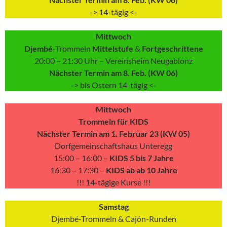
-> 14-tägig <-
Mittwoch
Djembé
-Trommeln
Mittelstufe
&
Fortgeschrittene
20:00 – 21:30 Uhr – Vereinsheim Neugablonz
Nächster Termin am 8. Feb. (KW 06)
-> bis Ostern 14-tägig <-
Mittwoch
Trommeln für KIDS
Nächster Termin am 1. Februar 23 (KW 05)
Dorfgemeinschaftshaus Unteregg
15:00 – 16:00 –
KIDS 5 bis 7 Jahre
16:30 – 17:30 –
KIDS ab ab 10 Jahre
!!! 14-tägige Kurse !!!
Samstag
Djembé-Trommeln & Cajón-Runden