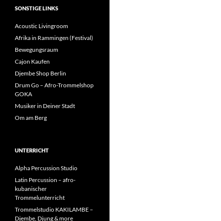
SONSTIGE LINKS
Acoustic Livingroom
Afrika in Rammingen (Festival)
Bewegungsraum
Cajon Kaufen
Djembe Shop Berlin
Drum Go – Afro-Trommelshop
GOKA
Musiker in Deiner Stadt
Om am Berg
UNTERRICHT
Alpha Percussion Studio
Latin Percussion – afro-
kubanischer
Trommelunterricht
Trommelstudio KAKILAMBE –
Djembe, Djung & more