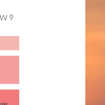
W 9
eregg