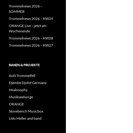
Trommelnews 2026 –
SOMMER
Trommelnews 2026 – KW29
ORANGE Live – jetzt am
Wochenende
Trommelnews 2026 – KW28
Trommelnews 2026 – KW27
BANDS & PROJEKTE
Aufs Trommelfell
Djembe Djolof Germany
Healosophy
Musikseelsorge
ORANGE
Stovebench Musicbox
Udo Meller and band