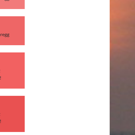
eregg
z
!
z
!