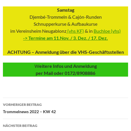
Samstag
Djembé-Trommeln & Cajón-Runden
Schnupperkurse & Aufbaukurse
im Vereinsheim Neugablonz
(vhs KF)
& in
Buchloe (vhs)
-> Termine am 11.Nov. / 3. Dez. / 17. Dez.
ACHTUNG – Anmeldung über die VHS-Geschäftsstellen
W
eitere Infos und Anmeldung
per Mail oder 0172/8908886
Beitragsnavigation
VORHERIGER BEITRAG
Trommelnews 2022 – KW 42
NÄCHSTER BEITRAG