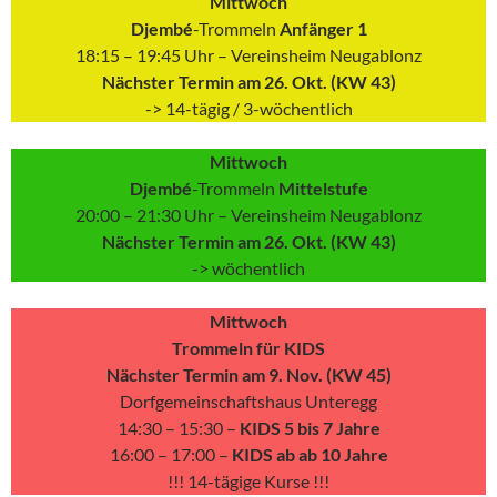
Mittwoch
Djembé
-Trommeln
Anfänger 1
18:15 – 19:45 Uhr – Vereinsheim Neugablonz
Nächster Termin am 26. Okt. (KW 43)
-> 14-tägig / 3-wöchentlich
Mittwoch
Djembé
-Trommeln
Mittelstufe
20:00 – 21:30 Uhr – Vereinsheim Neugablonz
Nächster Termin am 26. Okt. (KW 43)
-> wöchentlich
Mittwoch
Trommeln für KIDS
Nächster Termin am 9. Nov. (KW 45)
Dorfgemeinschaftshaus Unteregg
14:30 – 15:30 –
KIDS 5 bis 7 Jahre
16:00 – 17:00 –
KIDS ab ab 10 Jahre
!!! 14-tägige Kurse !!!