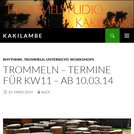
Zum
Inhalt
springen
Suchen
K A K I L A M B E
PRIMÄR
MENÜ
RHYTHMIK
,
TROMMELN
,
UNTERRICHT
,
WORKSHOPS
TROMMELN – TERMINE
FÜR KW11 – AB 10.03.14
10. MÄRZ 2014
ALEX