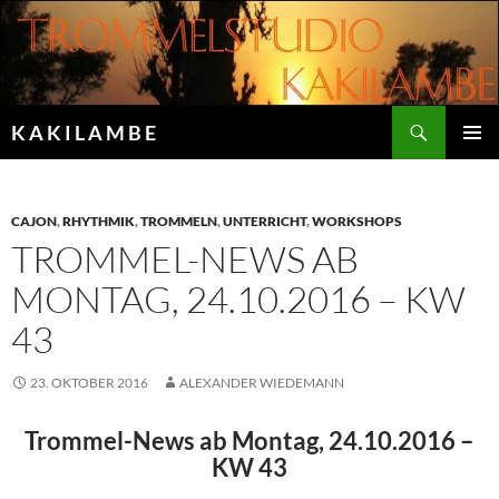
Zum
Inhalt
springen
Suchen
K A K I L A M B E
PRIMÄR
MENÜ
CAJON
,
RHYTHMIK
,
TROMMELN
,
UNTERRICHT
,
WORKSHOPS
TROMMEL-NEWS AB
MONTAG, 24.10.2016 – KW
43
23. OKTOBER 2016
ALEXANDER WIEDEMANN
Trommel-News ab Montag, 24.10.2016 –
KW 43