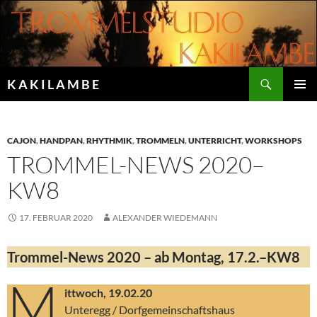
Zum
Inhalt
springen
Suchen
K A K I L A M B E
PRIMÄR
MENÜ
CAJON
,
HANDPAN
,
RHYTHMIK
,
TROMMELN
,
UNTERRICHT
,
WORKSHOPS
TROMMEL-NEWS 2020–
KW8
17. FEBRUAR 2020
ALEXANDER WIEDEMANN
Trommel-News 2020 – ab Montag, 17.2.–KW8
M
ittwoch, 19.02.20
Unteregg / Dorfgemeinschaftshaus