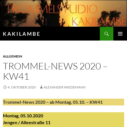
Zum
Inhalt
springen
Suchen
K A K I L A M B E
PRIMÄR
MENÜ
ALLGEMEIN
TROMMEL-NEWS 2020 –
KW41
4. OKTOBER 2020
ALEXANDER WIEDEMANN
Trommel-News 2020 – ab Montag, 05.10. – KW41
Montag, 05.10.2020
Jengen / Alleestraße 11