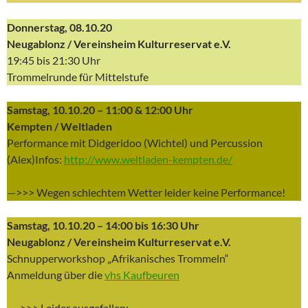
Donnerstag, 08.10.20
Neugablonz / Vereinsheim Kulturreservat e.V.
19:45 bis 21:30 Uhr
Trommelrunde für Mittelstufe
Samstag, 10.10.20 – 11:00 & 12:00 Uhr
Kempten / Weltladen
Performance mit Didgeridoo (Wichtel) und Percussion
(Alex)Infos:
http://www.weltladen-kempten.de/
—>>> Wegen schlechtem Wetter leider keine Performance!
Samstag, 10.10.20 – 14:00 bis 16:30 Uhr
Neugablonz / Vereinsheim Kulturreservat e.V.
Schnupperworkshop „Afrikanisches Trommeln“
Anmeldung über die
vhs Kaufbeuren
—->>> Leider ausgefallen: