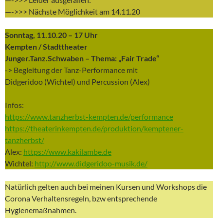
—->>> Nächste Möglichkeit am 14.11.20
Sonntag, 11.10.20 – 17 Uhr
Kempten / Stadttheater
Junger.Tanz.Schwaben – Thema: „Fair Trade“
-> Begleitung der Tanz-Performance mit
Didgeridoo (Wichtel) und Percussion (Alex)
Infos:
https://www.tanzherbst-kempten.de/performance
https://theaterinkempten.de/produktion/kemptener-
tanzherbst/
Alex:
https://www.kakilambe.de
Wichtel:
http://www.didgeridoo-musik.de/
Natürlich gelten auch bei meinen Kursen und Workshops die
Corona Verhaltensregeln, bzw entsprechende
Hygienemaßnahmen.