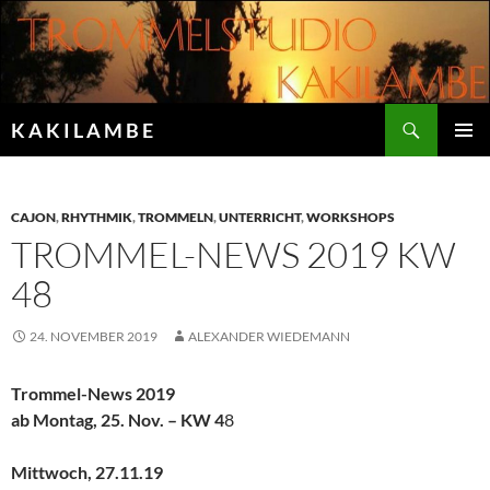
Zum
Inhalt
springen
Suchen
K A K I L A M B E
PRIMÄR
MENÜ
CAJON
,
RHYTHMIK
,
TROMMELN
,
UNTERRICHT
,
WORKSHOPS
TROMMEL-NEWS 2019 KW
48
24. NOVEMBER 2019
ALEXANDER WIEDEMANN
Trommel-News 2019
ab Montag, 25. Nov. – KW 4
8
Mittwoch, 27.11.19