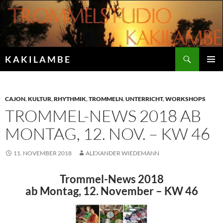
Zum
Inhalt
springen
Suchen
K A K I L A M B E
PRIMÄR
MENÜ
CAJON
,
KULTUR
,
RHYTHMIK
,
TROMMELN
,
UNTERRICHT
,
WORKSHOPS
TROMMEL-NEWS 2018 AB
MONTAG, 12. NOV. – KW 46
11. NOVEMBER 2018
ALEXANDER WIEDEMANN
Trommel-News 2018
ab Montag, 12. November – KW 46