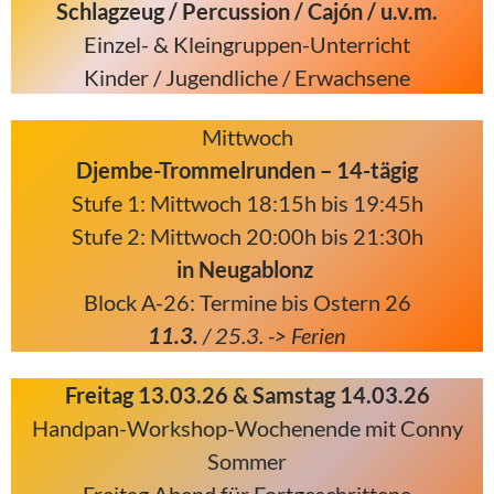
Schlagzeug / Percussion / Cajón / u.v.m.
Einzel- & Kleingruppen-Unterricht
Kinder / Jugendliche / Erwachsene
Mittwoch
Djembe-Trommelrunden – 14-tägig
Stufe 1: Mittwoch 18:15h bis 19:45h
Stufe 2: Mittwoch 20:00h bis 21:30h
in Neugablonz
Block A-26: Termine bis Ostern 26
11.3.
/ 25.3
. -> Ferien
Freitag 13.03.26 & Samstag 14.03.26
Handpan-Workshop-Wochenende mit Conny
Sommer
Freitag Abend für Fortgeschrittene