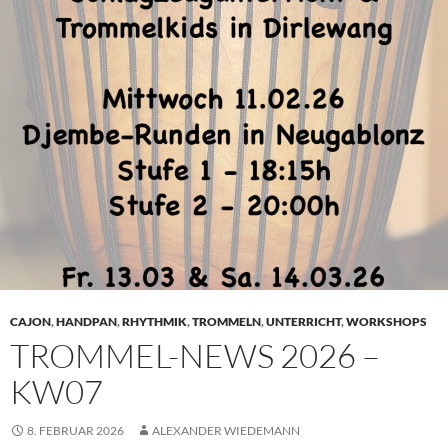
CAJON
,
HANDPAN
,
RHYTHMIK
,
TROMMELN
,
UNTERRICHT
,
WORKSHOPS
TROMMEL-NEWS 2026 –
KW07
8. FEBRUAR 2026
ALEXANDER WIEDEMANN