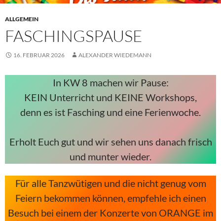
ALLGEMEIN
FASCHINGSPAUSE
16. FEBRUAR 2026
ALEXANDER WIEDEMANN
In KW 8 machen wir Pause:
KEIN Unterricht und KEINE Workshops,
denn es ist Fasching und eine Ferienwoche.
Erholt Euch gut und wir sehen uns danach frisch
und munter wieder.
Für alle Tanzwütigen und die nicht genug vom
Feiern bekommen können, empfehle ich einen
Besuch bei einem der Konzerte von ORANGE im