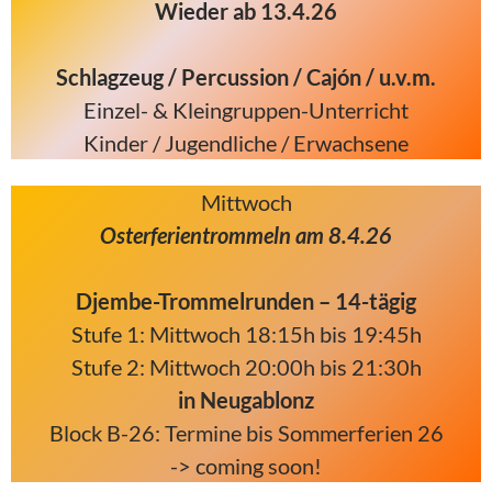
Wieder ab 13.4.26
Schlagzeug / Percussion / Cajón / u.v.m.
Einzel- & Kleingruppen-Unterricht
Kinder / Jugendliche / Erwachsene
Mittwoch
Osterferientrommeln am 8.4.26
Djembe-Trommelrunden – 14-tägig
Stufe 1: Mittwoch 18:15h bis 19:45h
Stufe 2: Mittwoch 20:00h bis 21:30h
in Neugablonz
Block B-26: Termine bis Sommerferien 26
-> coming soon!