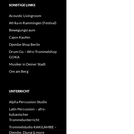
SONSTIGE LINKS
Acoustic Livingroom
Afrika in Rammingen (Festival)
Bewegungsraum
Cajon Kaufen
Djembe Shop Berlin
Drum Go – Afro-Trommelshop
GOKA
Musiker in Deiner Stadt
Om am Berg
UNTERRICHT
Alpha Percussion Studio
Latin Percussion – afro-
kubanischer
Trommelunterricht
Trommelstudio KAKILAMBE –
Djembe, Djung & more