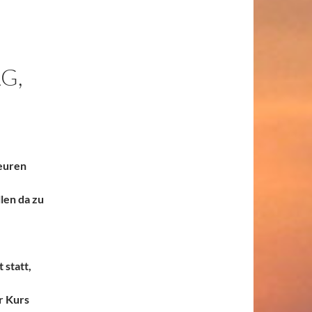
G,
euren
len da zu
 statt,
r Kurs