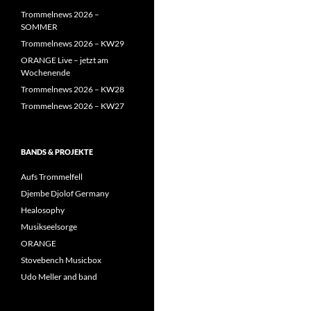
Trommelnews 2026 –
SOMMER
Trommelnews 2026 – KW29
ORANGE Live – jetzt am
Wochenende
Trommelnews 2026 – KW28
Trommelnews 2026 – KW27
BANDS & PROJEKTE
Aufs Trommelfell
Djembe Djolof Germany
Healosophy
Musikseelsorge
ORANGE
Stovebench Musicbox
Udo Meller and band