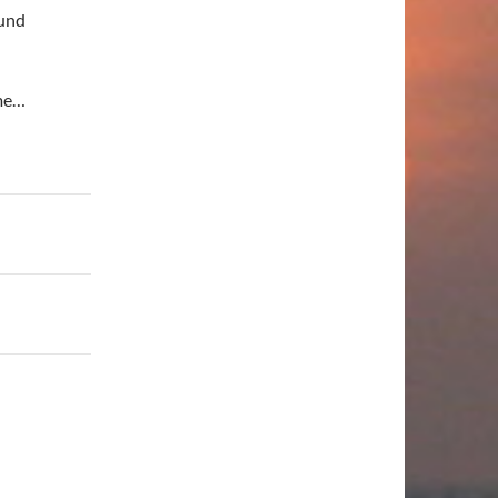
und
me…