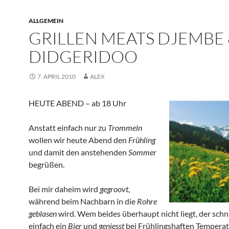
ALLGEMEIN
GRILLEN MEATS DJEMBE
DIDGERIDOO
7. APRIL 2010
ALEX
HEUTE ABEND – ab 18 Uhr
Anstatt einfach nur zu
Trommeln
wollen wir heute Abend den
Frühling
und damit den anstehenden
Sommer
begrüßen.
Bei mir daheim wird
gegroovt
,
während beim Nachbarn in die
Rohre
geblasen
wird. Wem beides überhaupt nicht liegt, der schn
einfach ein
Bier
und
geniesst
bei Frühlingshaften Tempera