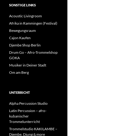
SONSTIGE LINKS
Acoustic Livingroom
Afrika in Rammingen (Festival)
Bewegungsraum
Cajon Kaufen
Djembe Shop Berlin
Drum Go – Afro-Trommelshop
GOKA
Musiker in Deiner Stadt
Om am Berg
UNTERRICHT
Alpha Percussion Studio
Latin Percussion – afro-
kubanischer
Trommelunterricht
Trommelstudio KAKILAMBE –
Djembe, Djung & more