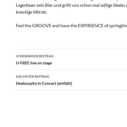
Lagerfeuer
sein
Bier
und grillt uns schon mal
saftige Steaks
knackige Würste
.
Feel the GROOVE and have the EXPIRIENCE of springti
Beitragsnavigation
VORHERIGER BEITRAG
U-FREE live on stage
NÄCHSTER BEITRAG
Healosophy in Concert (entfällt)