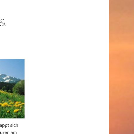
 &
appt sich
turen am