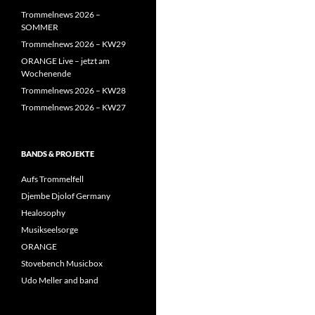
Trommelnews 2026 –
SOMMER
Trommelnews 2026 – KW29
ORANGE Live – jetzt am
Wochenende
Trommelnews 2026 – KW28
Trommelnews 2026 – KW27
BANDS & PROJEKTE
Aufs Trommelfell
Djembe Djolof Germany
Healosophy
Musikseelsorge
ORANGE
Stovebench Musicbox
Udo Meller and band