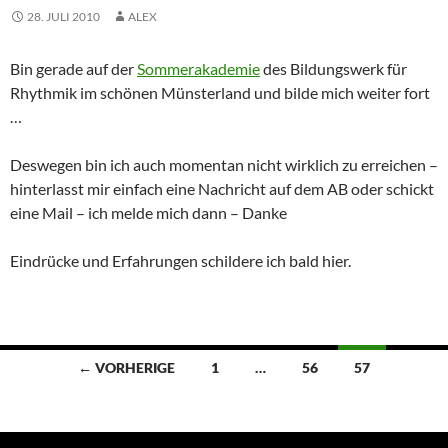
28. JULI 2010
ALEX
Bin gerade auf der
Sommerakademie
des Bildungswerk für
Rhythmik im schönen Münsterland und bilde mich weiter fort
…
Deswegen bin ich auch momentan nicht wirklich zu erreichen –
hinterlasst mir einfach eine Nachricht auf dem AB oder schickt
eine Mail – ich melde mich dann – Danke
Eindrücke und Erfahrungen schildere ich bald hier.
Beitragsnavigation
← VORHERIGE
1
…
56
57