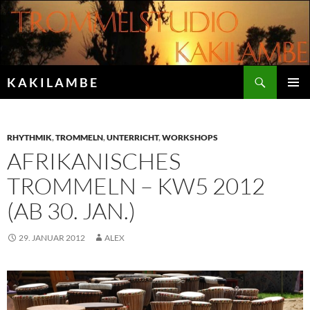
Zum
Inhalt
springen
Suchen
K A K I L A M B E
PRIMÄR
MENÜ
RHYTHMIK
,
TROMMELN
,
UNTERRICHT
,
WORKSHOPS
AFRIKANISCHES
TROMMELN – KW5 2012
(AB 30. JAN.)
29. JANUAR 2012
ALEX