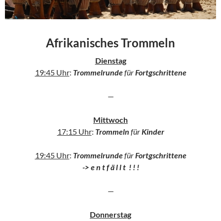
Afrikanisches Trommeln
Dienstag
19:45 Uhr
:
Trommelrunde
für
Fortgschrittene
—
Mittwoch
17:15 Uhr
:
Trommeln
für
Kinder
19:45 Uhr
:
Trommelrunde
für
Fortgschrittene
-> e n t f ä l l t ! ! !
—
Donnerstag