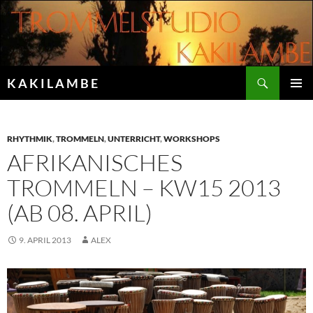
Zum
Inhalt
springen
Suchen
K A K I L A M B E
PRIMÄR
MENÜ
RHYTHMIK
,
TROMMELN
,
UNTERRICHT
,
WORKSHOPS
AFRIKANISCHES
TROMMELN – KW15 2013
(AB 08. APRIL)
9. APRIL 2013
ALEX