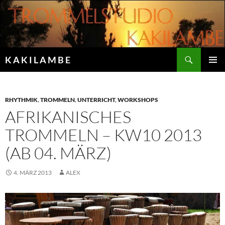
Zum
Inhalt
springen
Suchen
K A K I L A M B E
PRIMÄR
MENÜ
RHYTHMIK
,
TROMMELN
,
UNTERRICHT
,
WORKSHOPS
AFRIKANISCHES
TROMMELN – KW10 2013
(AB 04. MÄRZ)
4. MÄRZ 2013
ALEX