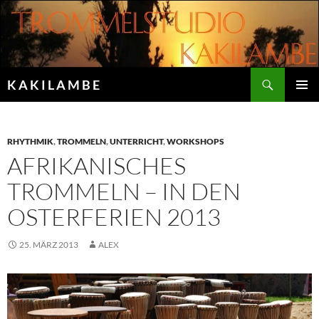
Zum
Inhalt
springen
Suchen
K A K I L A M B E
PRIMÄR
MENÜ
RHYTHMIK
,
TROMMELN
,
UNTERRICHT
,
WORKSHOPS
AFRIKANISCHES
TROMMELN – IN DEN
OSTERFERIEN 2013
25. MÄRZ 2013
ALEX